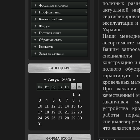
полезных разд
Фасадные системы
актуальной ин
Профиль гипс.
сертифицирова
Каталог файлов
эксплуатации и
Форум
Украины.
Гостевая книга
Наши менедже
Обратная связь
ассортименте 
Контакты
Вашим запроса
Заказ продукции
специалисты
конструкцию и 
полного обуст
КАЛЕНДАРЬ
гарантирует 
«
Август 2026
»
кровельных мат
Пн
Вт
Ср
Чт
Пт
Сб
Вс
При желании, 
качественный м
1
2
3
4
5
6
7
8
9
заканчивая м
10
11
12
13
14
15
16
устройства кр
17
18
19
20
21
22
23
работы поря
24
25
26
27
28
29
30
специализирует
31
что является по
ФОРМА ВХОДА