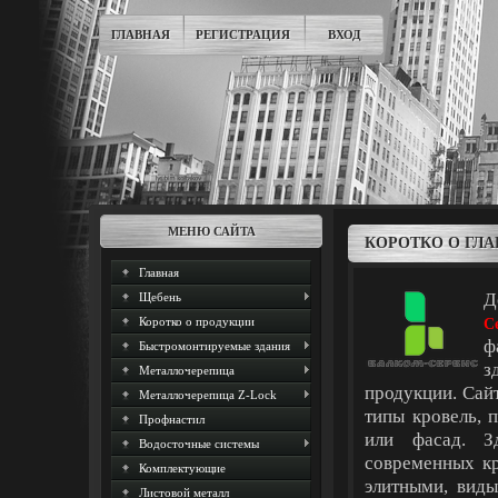
ГЛАВНАЯ
РЕГИСТРАЦИЯ
ВХОД
МЕНЮ САЙТА
КОРОТКО О ГЛ
Главная
Д
Щебень
Коротко о продукции
С
ф
Быстромонтируемые здания
з
Металлочерепица
продукции. Сай
Металлочерепица Z-Lock
типы кровель, 
Профнастил
или фасад. 
Водосточные системы
современных кр
Комплектующие
элитными, виды
Листовой металл